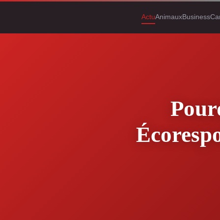
Actu
Animaux
Business
Ca
Pour
Écorespo