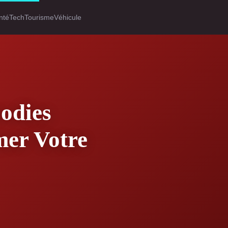
nté
Tech
Tourisme
Véhicule
odies
mer Votre