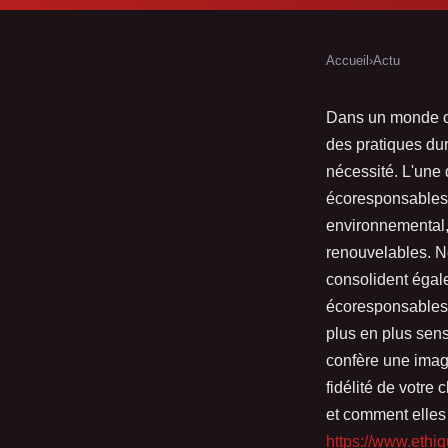
Accueil
›
Actu
Dans un monde où
des pratiques dur
nécessité. L'une 
écoresponsables.
environnemental, 
renouvelables. No
consolident égal
écoresponsables p
plus en plus sen
confère une imag
fidélité de votre
et comment elles 
https://www.ethi