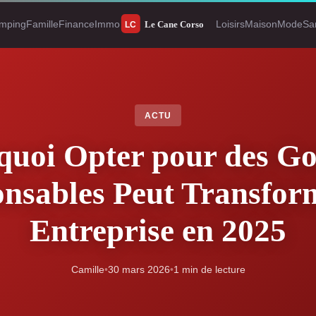
mping
Famille
Finance
Immo
Loisirs
Maison
Mode
Sa
ACTU
quoi Opter pour des Go
nsables Peut Transfor
Entreprise en 2025
Camille
•
30 mars 2026
•
1 min de lecture