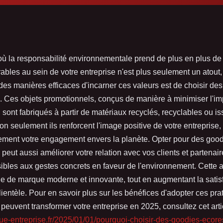
 la responsabilité environnementale prend de plus en plus de p
ables au sein de votre entreprise n'est plus seulement un atout
des manières efficaces d'incarner ces valeurs est de choisir de
 Ces objets promotionnels, conçus de manière à minimiser l'im
sont fabriqués à partir de matériaux recyclés, recyclables ou i
n seulement ils renforcent l'image positive de votre entreprise, 
ement votre engagement envers la planète. Opter pour des goo
eut aussi améliorer votre relation avec vos clients et partenaire
sibles aux gestes concrets en faveur de l'environnement. Cette
e de marque moderne et innovante, tout en augmentant la satisfa
 clientèle. Pour en savoir plus sur les bénéfices d'adopter ces pr
peuvent transformer votre entreprise en 2025, consultez cet artic
que-entreprise.fr/2025/01/01/pourquoi-choisir-des-goodies-ecor