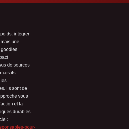
oids, intégrer
, mais une
s goodies
pact
ssus de sources
mais ils
dies
s. Ils sont de
 approche vous
ction et la
atiques durables
le :
esponsables-pour-