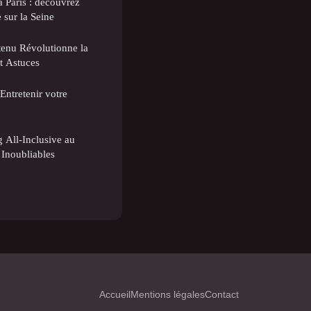
à Paris : découvrez
 sur la Seine
enu Révolutionne la
et Astuces
Entretenir votre
 All-Inclusive au
Inoubliables
Accueil
Mentions légales
Contact